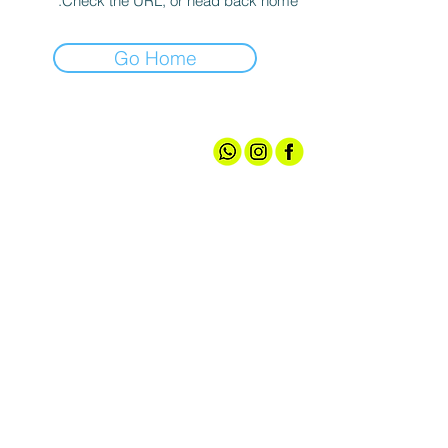
Check the URL, or head back home.
Go Home
אודותינו
חנות ספורט
קצת עלינו
גברים
טכנולוגיות
נשים
מועדון חברים
נעליים
שירות לקוחות
ציוד ואביזרים
מדיניות האתר
הלבשה תחתונה
תקנון הגרלה
עד 100 ש"ח
צרו קשר
אירועי מכירה