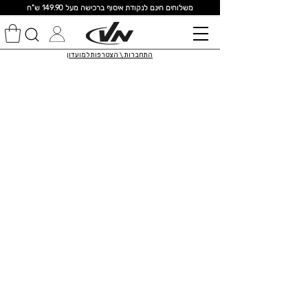
מ
שלוחים חינם לנקודת איסוף ברכישה מעל 149.90 ש"ח
התחברות \ הצטרפות למועדון