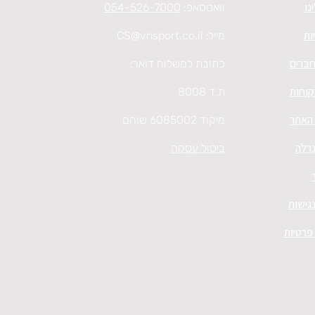
נו
וואטסאפ:
054-526-7000
ות
מייל:
CS@vnsport.co.il
חברים
כתובת למשלוח דואר:
קוחות
ת.ד 8008
 האתר
מיקוד 6085002 שוהם
גרלה
ביטול עסקה
גישות
 פרטיות