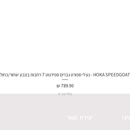
נעלי ספורט גברים ספידגוט 7 רחבות בצבע שחור/כחול וירטואל/
מחיר
כולל מע״מ
ינו
יצירת קשר