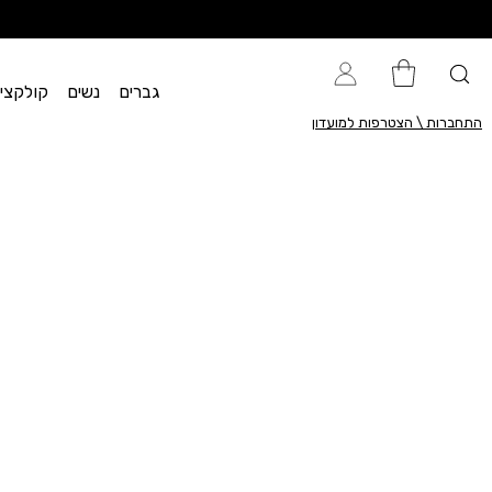
גברים
נשים
קולקציית flow
התחברות \ הצטרפות למועדון