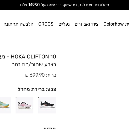
מ
שלוחים חינם לנקודת איסוף ברכישה מעל 149.90 ש"ח
וי אן
Color
ציוד ואביזרים
נעליים
CROCS
הלבשה תחתונה
ספורט
בצבע שחור/רוז זהב
מחיר: 699.90 ₪
צבע: ברירת מחדל