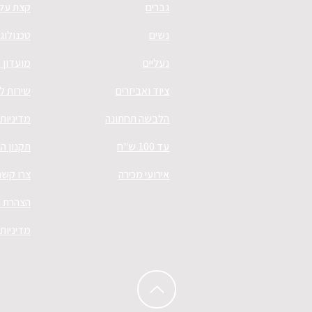
גברים
קצת עלי
נשים
טכנולוגי
נעליים
מועדון 
ציוד ואביזרים
שירות ל
הלבשה תחתונה
מדיניות
עד 100 ש"ח
תקנון ה
אירועי מכירה
צרו קשר
הצהרת נ
מדיניות