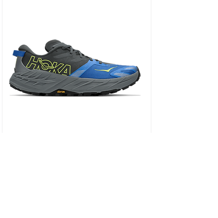
HOKA SPEEDGOAT 7 WIDE - נעלי ספורט גברים
ספידגוט 7 רחבות בצבע שחור/כחול וירטואל/
מחיר