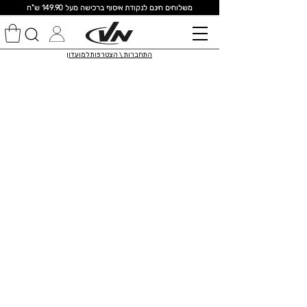
מ
שלוחים חינם לנקודת איסוף ברכישה מעל 149.90 ש"ח
התחברות \ הצטרפות למועדון