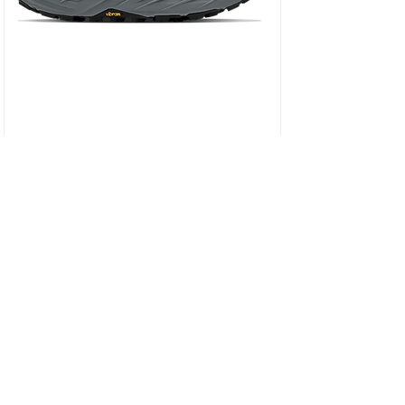
HOKA SPEEDGOAT 7 WIDE - נעלי ספורט גברים
ספידגוט 7 רחבות בצבע שחור/כחול וירטואל/
מחיר
כולל מע״מ