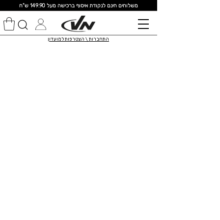
מ
שלוחים חינם לנקודת איסוף ברכישה מעל 149.90 ש"ח
התחברות \ הצטרפות למועדון