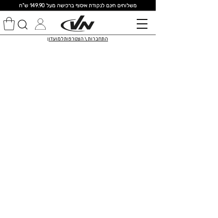
מ
שלוחים חינם לנקודת איסוף ברכישה מעל 149.90 ש"ח
התחברות \ הצטרפות למועדון