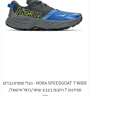
HOKA SPEEDGOAT 7 WIDE - נעלי ספורט גברים
ספידגוט 7 רחבות בצבע שחור/כחול וירטואל/
מחיר
כולל מע״מ