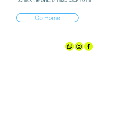
Check the URL, or head back home.
Go Home
אודותינו
חנות ספורט
קצת עלינו
גברים
טכנולוגיות
נשים
מועדון חברים
נעליים
שירות לקוחות
ציוד ואביזרים
מדיניות האתר
הלבשה תחתונה
תקנון הגרלה
עד 100 ש"ח
צרו קשר
אירועי מכירה