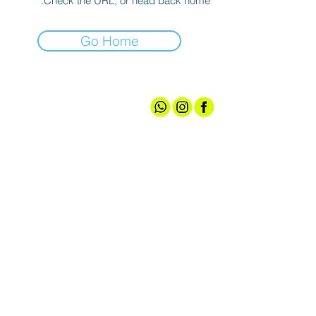
Check the URL, or head back home.
Go Home
אודותינו
חנות ספורט
קצת עלינו
גברים
טכנולוגיות
נשים
מועדון חברים
נעליים
שירות לקוחות
ציוד ואביזרים
מדיניות האתר
הלבשה תחתונה
תקנון הגרלה
עד 100 ש"ח
צרו קשר
אירועי מכירה