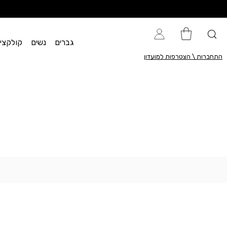
גברים
נשים
קולקציית flow
התחברות \ הצטרפות למועדון