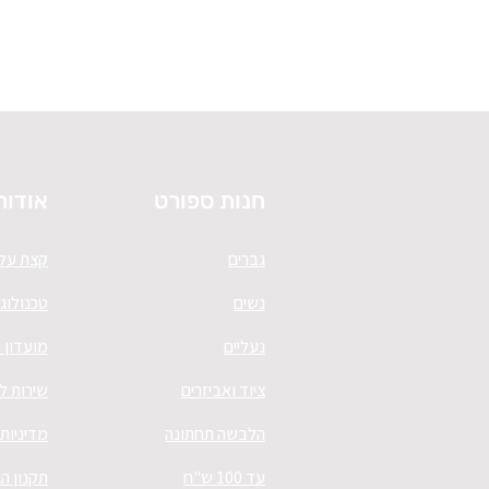
חנות ספורט
אודות
גברים
קצת עלי
נשים
טכנולוגי
נעליים
מועדון 
ציוד ואביזרים
שירות ל
הלבשה תחתונה
מדיניות
עד 100 ש"ח
תקנון ה