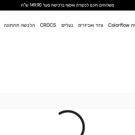
מ
שלוחים חינם לנקודת איסוף ברכישה מעל 149.90 ש"ח
וי אן
Color
ציוד ואביזרים
נעליים
CROCS
הלבשה תחתונה
ספורט