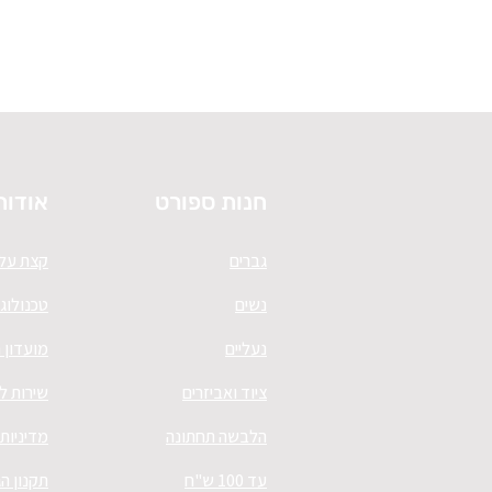
חנות ספורט
אודות
גברים
קצת עלי
נשים
טכנולוגי
נעליים
מועדון 
ציוד ואביזרים
שירות ל
הלבשה תחתונה
מדיניות
עד 100 ש"ח
תקנון ה