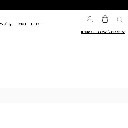
גברים
נשים
קולקציית flow
התחברות \ הצטרפות למועדון