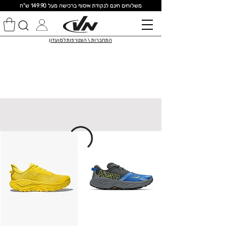
מ
שלוחים חינם לנקודת איסוף ברכישה מעל 149.90 ש"ח
התחברות \ הצטרפות למועדון