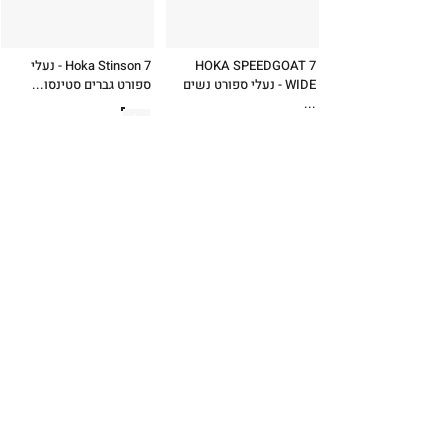
HOKA SPEEDGOAT 7
Hoka Stinson 7 - נעלי
WIDE - נעלי ספורט נשים
ספורט גברים סטינסו...
...
צבע:
אפור כהה
צבע:
לבן
637.42 ₪
הוספה
749.90 ₪
789.90 ₪
הוספה