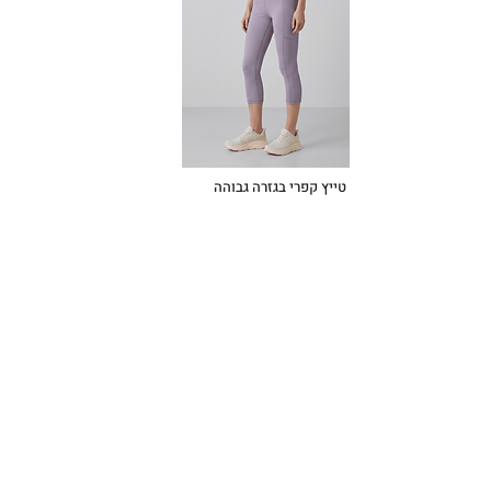
טייץ קפרי בגזרה גבוהה
בצבע סגול SoftFlex™
1+
צבע:
סגול
199.90 ₪
הוספה