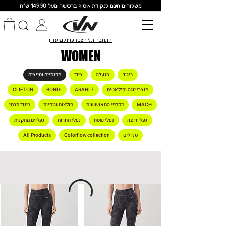
מ
שלוחים חינם לנקודת איסוף ברכישה מעל 149.90 ש"ח
התחברות \ הצטרפות למועדון
WOMEN
ביגוד
הנעלה
ציוד
מכנסיים וטייצים
מוצרי יוגה ופילאטיס
ARAHI 7
BONDI
CLIFTON
MACH
כפכפי התאוששות
חולצות וגופיות
ביגוד תרמי
נעלי ריצה
נעלי שטח
נעלי תחרות
נעליים מתקנות
סנדלים
Colorflow collection
All Products