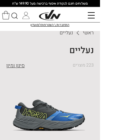
מ
שלוחים חינם לנקודת איסוף ברכישה מעל 149.90 ש"ח
התחברות \ הצטרפות למועדון
ראשי
נעליים
נעליים
223 מוצרים
סינון ומיון