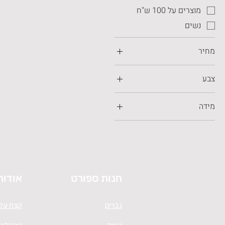
מוצרים על 100 ש"ח
נשים
מחיר
צבע
מידה
4
6
8
10
חנות ספורט
אודות
12
14
גברים
קצת עלי
16