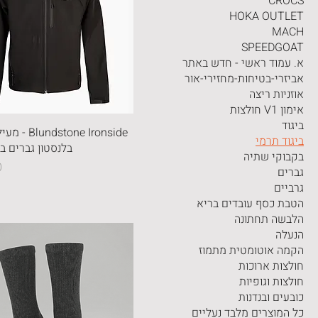
CROCS
HOKA OUTLET
MACH
SPEEDGOAT
א. עמוד ראשי - חדש באתר
אביזרי-בטיחות-מחזירי-אור
אוזניות ריצה
אימון V1 חולצות
ביגוד
tone Ironside
ביגוד תרמי
בלנסטון גברים ב
בקבוקי שתיה
מ
גברים
גרביים
הטבת כסף עובדים בריא
הלבשה תחתונה
הנעלה
הקמה אוטומטית מתמוז
חולצות ארוכות
חולצות וגופיות
כובעים ובנדנות
כל המוצרים מלבד נעליים