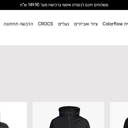
מ
שלוחים חינם לנקודת איסוף ברכישה מעל 149.90 ש"ח
וי אן
Color
ציוד ואביזרים
נעליים
CROCS
הלבשה תחתונה
ספורט