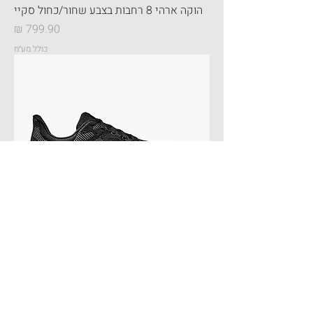
הוקה ארהי 8 רחבות בצבע שחור/כחול סקיי
מחיר
כולל מע״מ
HOKA Arahi Wide 8 - נעלי ספורט גברים
הוקה ארהי 8 רחבות בצבע שחור/שחור
מחיר