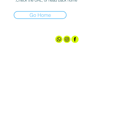
Check the URL, or head back home.
Go Home
אודותינו
חנות ספורט
קצת עלינו
גברים
טכנולוגיות
נשים
מועדון חברים
נעליים
שירות לקוחות
ציוד ואביזרים
מדיניות האתר
הלבשה תחתונה
תקנון הגרלה
עד 100 ש"ח
צרו קשר
אירועי מכירה