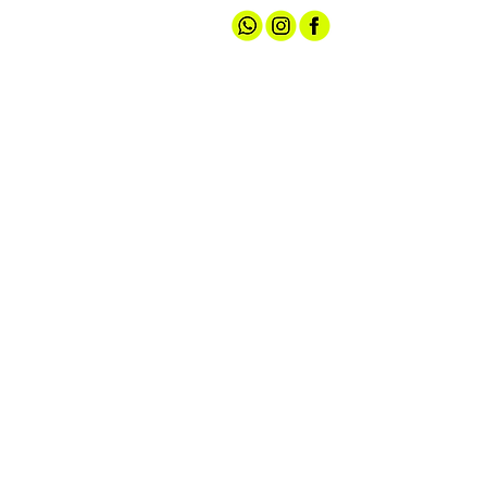
אודותינו
חנות ספורט
קצת עלינו
גברים
טכנולוגיות
נשים
מועדון חברים
נעליים
שירות לקוחות
ציוד ואביזרים
מדיניות האתר
הלבשה תחתונה
תקנון הגרלה
עד 100 ש"ח
צרו קשר
אירועי מכירה
הצהרת נגישות
מדיניות פרטיות
יצירת קשר