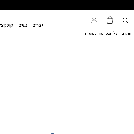
גברים
נשים
קולקציית flow
התחברות \ הצטרפות למועדון