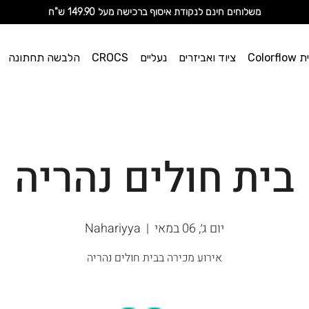
מ
שלוחים חינם לנקודת איסוף ברכישה מעל 149.90 ש"ח
וי אן
Color
ציוד ואביזרים
נעליים
CROCS
הלבשה תחתונה
ספורט
בית חולים נהריה
יום ג׳, 06 במאי
  |  
Nahariyya
אירוע מכירה בבית חולים נהריה