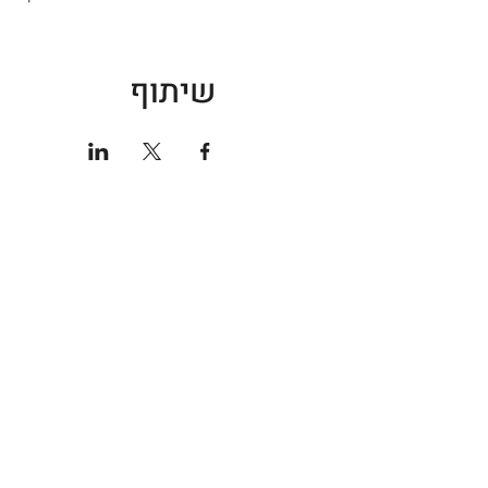
שיתוף
חנות ספורט
אודות
גברים
קצת עלי
נשים
טכנולוגי
נעליים
מועדון 