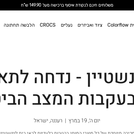
מ
שלוחים חינם לנקודת איסוף ברכישה מעל 149.90 ש"ח
וי אן
Color
ציוד ואביזרים
נעליים
CROCS
הלבשה תחתונה
ספורט
נשטיין - נדחה לתא
בעקבות המצב הביט
יום ה׳, 19 במרץ
  |  
רעננה, ישראל
כירה מיוחדת של כל מוצרי המותג בהטבות בלעדיות לבאי בית לוינשטיין!