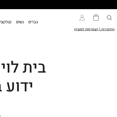
גברים
נשים
קולקציית flow
התחברות \ הצטרפות למועדון
בית לוי
ידוע 
מ