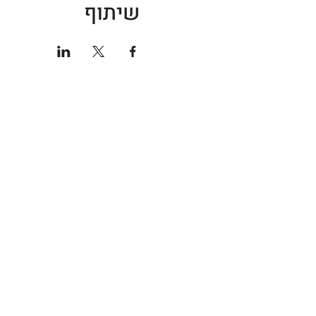
שיתוף
חנות ספורט
אודות
גברים
קצת עלי
נשים
טכנולוגי
נעליים
מועדון 
ציוד ואביזרים
שירות ל
הלבשה תחתונה
מדיניות