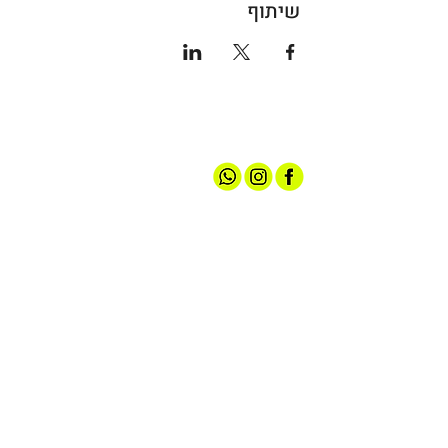
שיתוף
אודותינו
חנות ספורט
קצת עלינו
גברים
טכנולוגיות
נשים
מועדון חברים
נעליים
שירות לקוחות
ציוד ואביזרים
מדיניות האתר
הלבשה תחתונה
תקנון הגרלה
עד 100 ש"ח