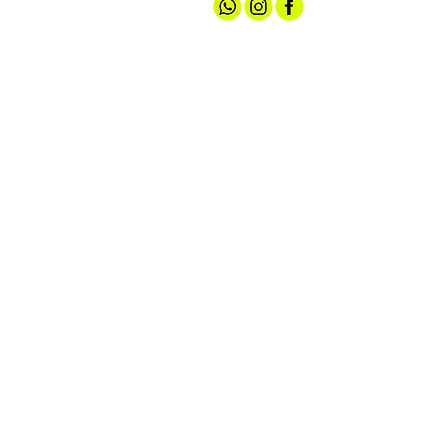
אודותינו
חנות ספורט
קצת עלינו
גברים
טכנולוגיות
נשים
מועדון חברים
נעליים
שירות לקוחות
ציוד ואביזרים
מדיניות האתר
הלבשה תחתונה
תקנון הגרלה
עד 100 ש"ח
צרו קשר
אירועי מכירה
הצהרת נגישות
מדיניות פרטיות
יצירת קשר