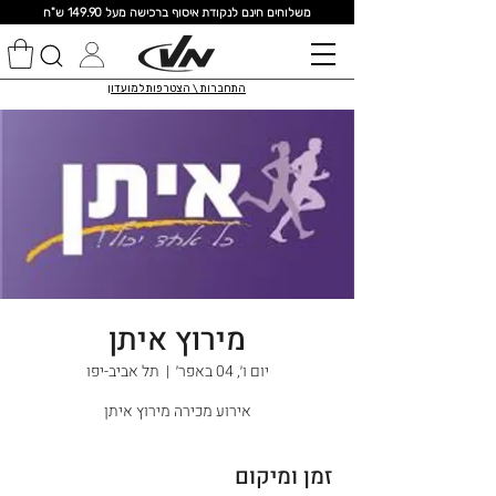
מ
שלוחים חינם לנקודת איסוף ברכישה מעל 149.90 ש"ח
התחברות \ הצטרפות למועדון
מירוץ איתן
יום ו׳, 04 באפר׳
  |  
תל אביב-יפו
אירוע מכירה מירוץ איתן
זמן ומיקום