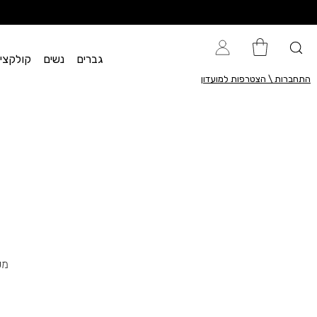
גברים
נשים
קולקציית flow
התחברות \ הצטרפות למועדון
מכ