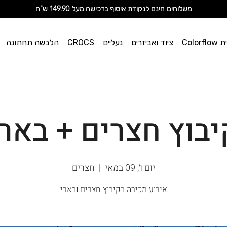
מ
שלוחים חינם לנקודת איסוף ברכישה מעל 149.90 ש"ח
וי אן
Color
ציוד ואביזרים
נעליים
CROCS
הלבשה תחתונה
ספורט
יבוץ חצרים + בארי
יום ו׳, 09 במאי
  |  
חצרים
אירוע מכירה בקיבוץ חצרים ובארי