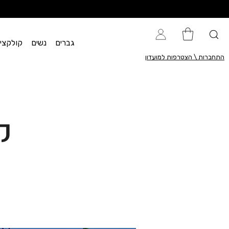
גברים
נשים
קולקציית flow
התחברות \ הצטרפות למועדון
ק