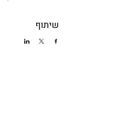
שיתוף
חנות ספורט
אודות
גברים
קצת עלי
נשים
טכנולוגי
נעליים
מועדון 