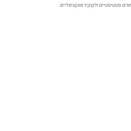
נים סטטיסטיים ולקוקיז פונקציונליים.
ינו
יצירת קשר
נו
וואטסאפ:
054-526-7000
ות
מייל:
CS@vnsport.co.il
חברים
כתובת למשלוח דואר: