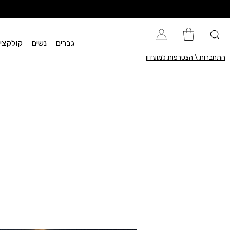
גברים
נשים
קולקציית flow
התחברות \ הצטרפות למועדון