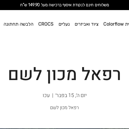
מ
שלוחים חינם לנקודת איסוף ברכישה מעל 149.90 ש"ח
וי אן
Color
ציוד ואביזרים
נעליים
CROCS
הלבשה תחתונה
ספורט
רפאל מכון לשם
יום ה׳, 15 בפבר׳
  |  
עכו
רפאל מכון לשם