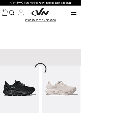
מ
שלוחים חינם לנקודת איסוף ברכישה מעל 149.90 ש"ח
התחברות \ הצטרפות למועדון