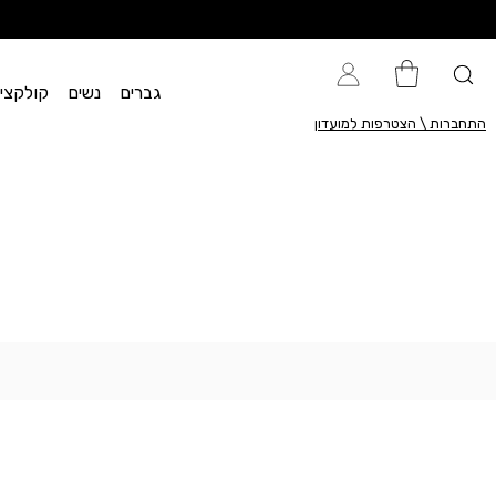
גברים
נשים
קולקציית flow
התחברות \ הצטרפות למועדון