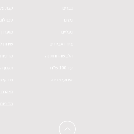
גברים
קצת עלי
נשים
טכנולוגי
נעליים
מועדון 
ציוד ואביזרים
שירות ל
הלבשה תחתונה
מדיניות
עד 100 ש"ח
תקנון ה
אירועי מכירה
צרו קשר
הצהרת נ
מדיניות