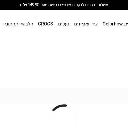
מ
שלוחים חינם לנקודת איסוף ברכישה מעל 149.90 ש"ח
וי אן
Color
ציוד ואביזרים
נעליים
CROCS
הלבשה תחתונה
ספורט